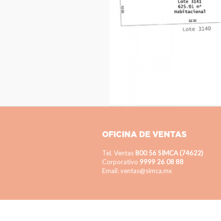
OFICINA DE VENTAS
Tel. Ventas
800 56 SIMCA (74622)
Corporativo
9999 26 08 88
Email: ventas@simca.mx