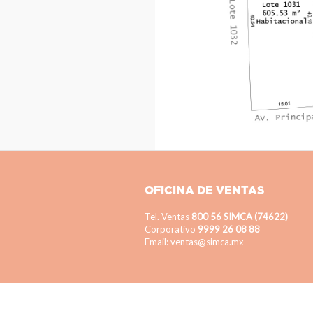
OFICINA DE VENTAS
Tel. Ventas
800 56 SIMCA (74622)
Corporativo
9999 26 08 88
Email: ventas@simca.mx