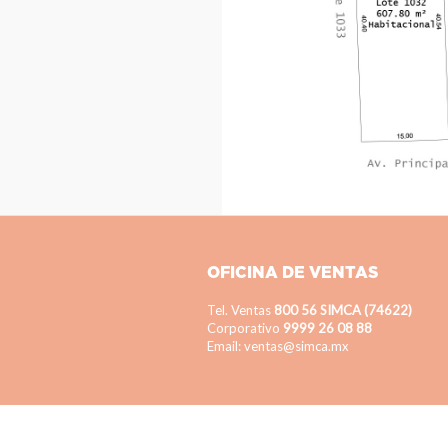
OFICINA DE VENTAS
Tel. Ventas
800 56 SIMCA (74622)
Corporativo
9999 26 08 88
Email: ventas@simca.mx