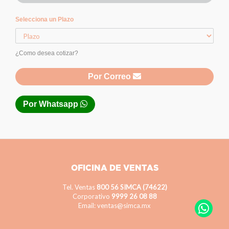
Selecciona un Plazo
¿Como desea cotizar?
Por Correo
Por Whatsapp
OFICINA DE VENTAS
Tel. Ventas
800 56 SIMCA (74622)
Corporativo
9999 26 08 88
Email: ventas@simca.mx