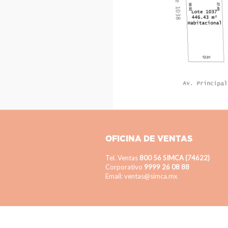
OFICINA DE VENTAS
Tel. Ventas
800 56 SIMCA (74622)
Corporativo
9999 26 08 88
Email: ventas@simca.mx