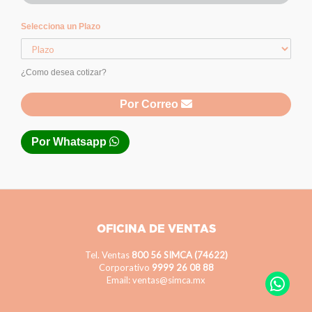
Selecciona un Plazo
¿Como desea cotizar?
Por Correo
Por Whatsapp
OFICINA DE VENTAS
Tel. Ventas
800 56 SIMCA (74622)
Corporativo
9999 26 08 88
Email: ventas@simca.mx