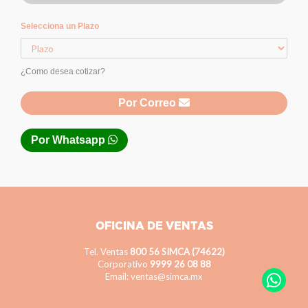
Selecciona un Plazo
¿Como desea cotizar?
Por Correo
Por Whatsapp
OFICINA DE VENTAS
Tel. Ventas
800 56 SIMCA (74622)
Corporativo
9999 26 08 88
Email: ventas@simca.mx