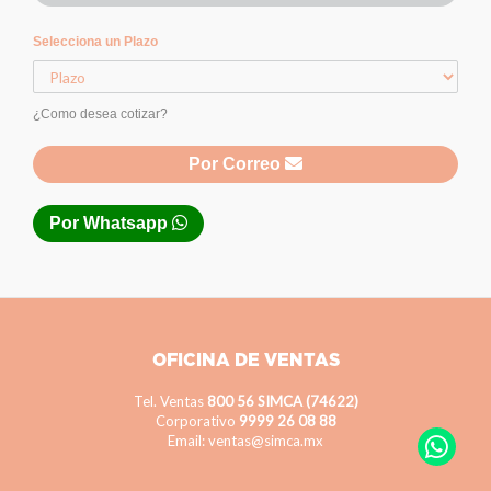
Selecciona un Plazo
¿Como desea cotizar?
Por Correo
Por Whatsapp
OFICINA DE VENTAS
Tel. Ventas
800 56 SIMCA (74622)
Corporativo
9999 26 08 88
Email: ventas@simca.mx