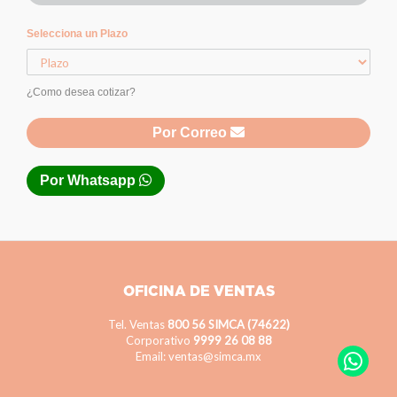
Selecciona un Plazo
¿Como desea cotizar?
Por Correo
Por Whatsapp
OFICINA DE VENTAS
Tel. Ventas
800 56 SIMCA (74622)
Corporativo
9999 26 08 88
Email: ventas@simca.mx